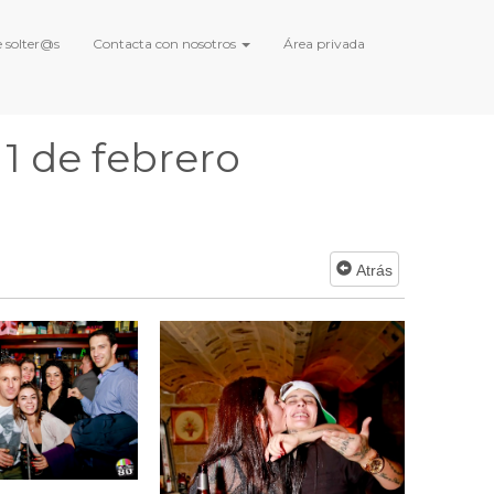
 solter@s
Contacta con nosotros
Área privada
 1 de febrero
Atrás